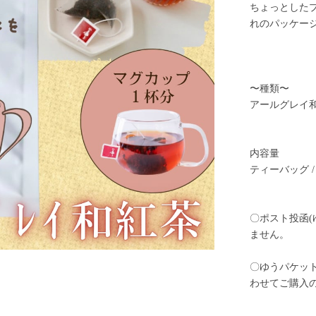
ちょっとした
れのパッケー
〜種類〜
アールグレイ
内容量
ティーバッグ / 
〇ポスト投函(
ません。
〇ゆうパケッ
わせてご購入