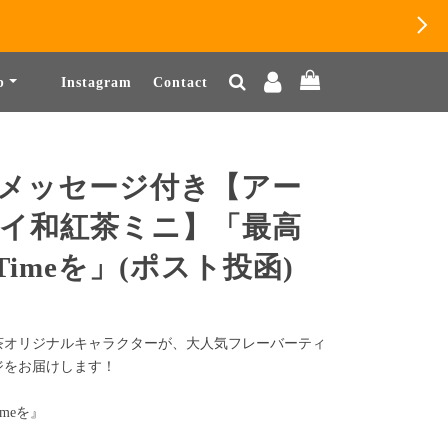
b
Instagram
Contact
メッセージ付き【アー
イ和紅茶ミニ】「最高
 Timeを」(ポスト投函)
茶オリジナルキャラクターが、大人気フレーバーティ
ジをお届けします！
imeを』