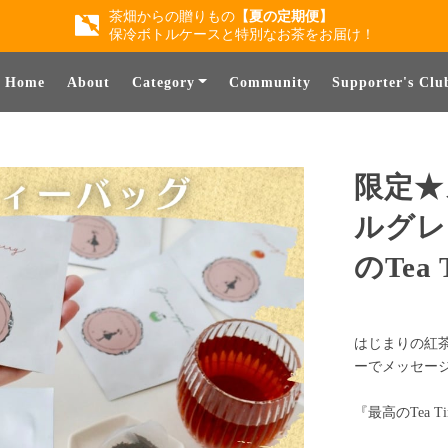
茶畑からの贈りもの
【夏の定期便】
保冷ボトルケースと特別なお茶をお届け！
Home
About
Category
Community
Supporter's Clu
限定★
ルグレ
のTea
はじまりの紅
ーでメッセー
『最高のTea T