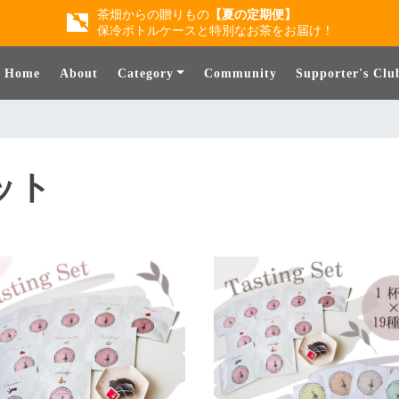
茶畑からの贈りもの
【夏の定期便】
保冷ボトルケースと特別なお茶をお届け！
Home
About
Category
Community
Supporter's Clu
ット