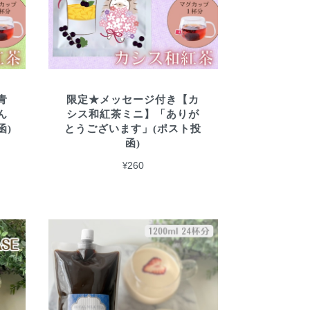
青
限定★メッセージ付き【カ
ん
シス和紅茶ミニ】「ありが
函)
とうございます」(ポスト投
函)
¥260