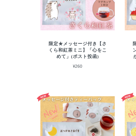
限定★メッセージ付き【さ
くら和紅茶ミニ】「心をこ
めて」(ポスト投函)
¥260