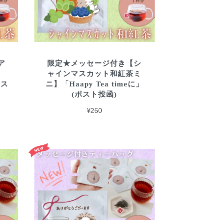
ア
限定★メッセージ付き【シ
】
ャインマスカット和紅茶ミ
ポス
ニ】「Haapy Tea timeに」
(ポスト投函)
¥260