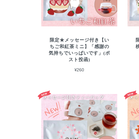
限定★メッセージ付き【い
ちご和紅茶ミニ】「感謝の
気持ちでいっぱいです」(ポ
スト投函)
¥260