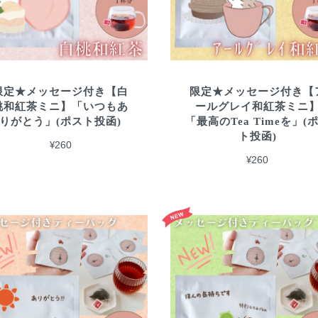
限定★メッセージ付き【白
限定★メッセージ付き【
桃和紅茶ミニ】「いつもあ
ールグレイ和紅茶ミニ
りがとう」(ポスト投函)
「最高のTea Timeを」(
ト投函)
¥260
¥260