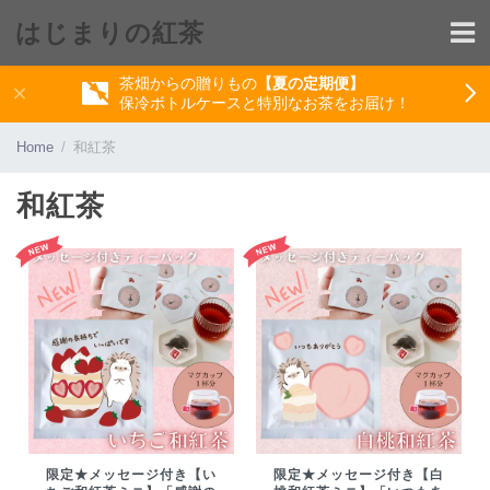
はじまりの紅茶
茶畑からの贈りもの
【夏の定期便】
保冷ボトルケースと特別なお茶をお届け！
Home
和紅茶
和紅茶
限定★メッセージ付き【い
限定★メッセージ付き【白