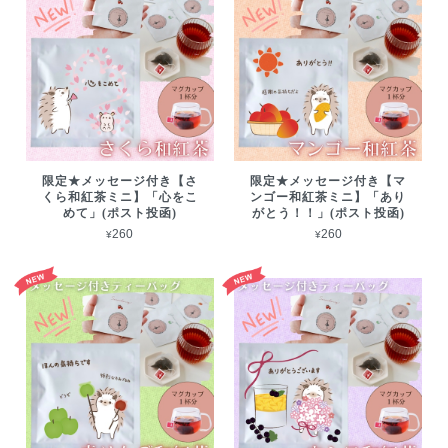
限定★メッセージ付き【さ
限定★メッセージ付き【マ
くら和紅茶ミニ】「心をこ
ンゴー和紅茶ミニ】「あり
めて」(ポスト投函)
がとう！！」(ポスト投函)
¥260
¥260