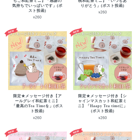
ちご和紅茶ミニ】「感謝の
桃和紅茶ミニ】「いつもあ
気持ちでいっぱいです」(ポ
りがとう」(ポスト投函)
スト投函)
¥260
¥260
限定★メッセージ付き【ア
限定★メッセージ付き【シ
ールグレイ和紅茶ミニ】
ャインマスカット和紅茶ミ
「最高のTea Timeを」(ポス
ニ】「Haapy Tea timeに」
ト投函)
(ポスト投函)
¥260
¥260