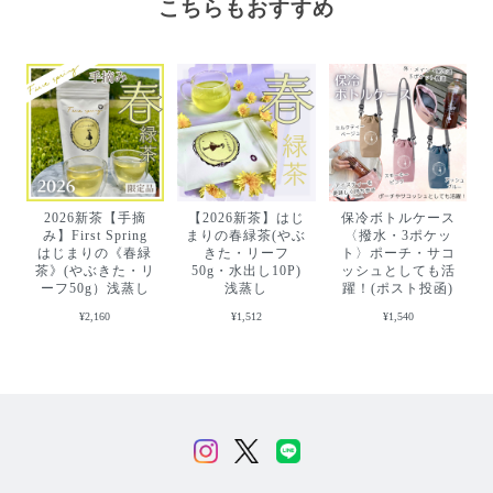
こちらもおすすめ
2026新茶【手摘
【2026新茶】はじ
保冷ボトルケース
み】First Spring
まりの春緑茶(やぶ
〈撥水・3ポケッ
はじまりの《春緑
きた・リーフ
ト〉ポーチ・サコ
茶》(やぶきた・リ
50g・水出し10P)
ッシュとしても活
ーフ50g）浅蒸し
浅蒸し
躍！(ポスト投函)
¥2,160
¥1,512
¥1,540