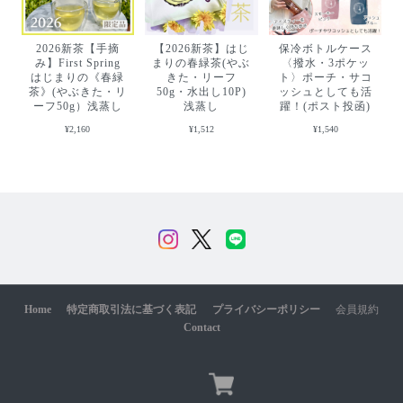
2026新茶【手摘
【2026新茶】はじ
保冷ボトルケース
み】First Spring
まりの春緑茶(やぶ
〈撥水・3ポケッ
はじまりの《春緑
きた・リーフ
ト〉ポーチ・サコ
茶》(やぶきた・リ
50g・水出し10P)
ッシュとしても活
ーフ50g）浅蒸し
浅蒸し
躍！(ポスト投函)
¥2,160
¥1,512
¥1,540
Home
特定商取引法に基づく表記
プライバシーポリシー
会員規約
Contact