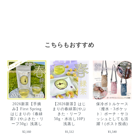
こちらもおすすめ
2026新茶【手摘
【2026新茶】はじ
保冷ボトルケース
み】First Spring
まりの春緑茶(やぶ
〈撥水・3ポケッ
はじまりの《春緑
きた・リーフ
ト〉ポーチ・サコ
茶》(やぶきた・リ
50g・水出し10P)
ッシュとしても活
ーフ50g）浅蒸し
浅蒸し
躍！(ポスト投函)
¥2,160
¥1,512
¥1,540