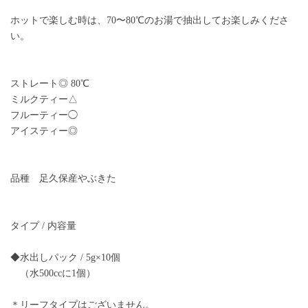
ホットで楽しむ時は、70〜80℃のお湯で抽出してお楽しみくださ
い。
ストレート◎ 80℃
ミルクティー△
フルーティー◯
アイスティー◎
品種 足久保産やぶきた
タイプ / 内容量
◆水出しパック / 5g×10個
（水500ccに1個）
＊リーフタイプはございません。