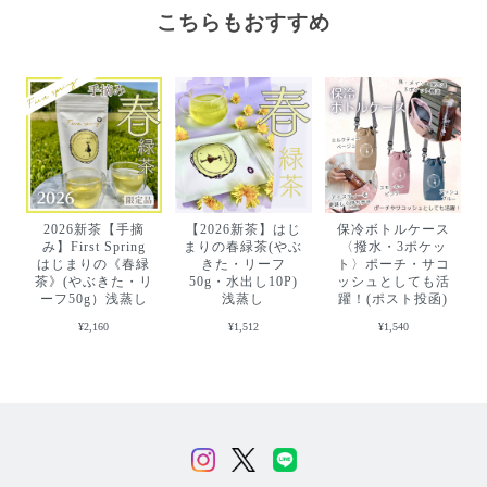
こちらもおすすめ
2026新茶【手摘
【2026新茶】はじ
保冷ボトルケース
み】First Spring
まりの春緑茶(やぶ
〈撥水・3ポケッ
はじまりの《春緑
きた・リーフ
ト〉ポーチ・サコ
茶》(やぶきた・リ
50g・水出し10P)
ッシュとしても活
ーフ50g）浅蒸し
浅蒸し
躍！(ポスト投函)
¥2,160
¥1,512
¥1,540